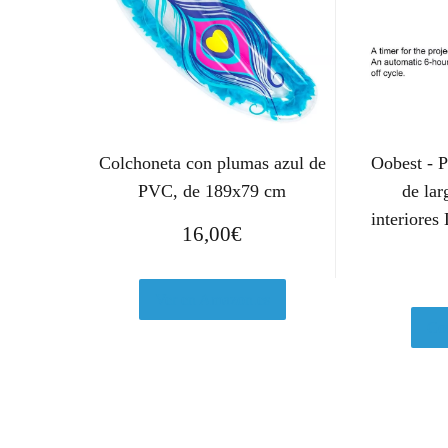
Colchoneta con plumas azul de
Oobest - 
PVC, de 189x79 cm
de lar
interiores
16,00
€
Ver en Amazon.es
Com