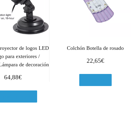
Proyector de logos LED
Colchón Botella de rosado
go para exteriores /
22,65
€
 Lámpara de decoración
64,88
€
Ver en eBay
prar el producto