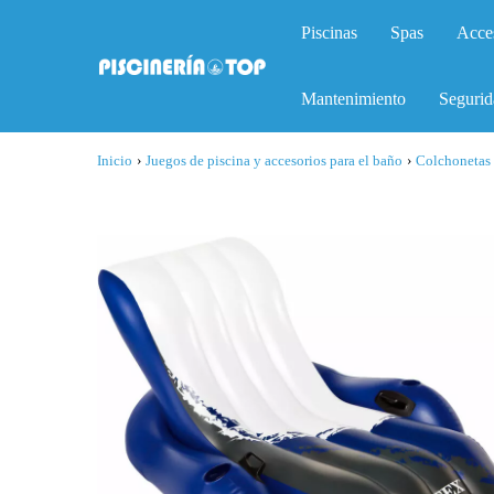
Piscinas
Spas
Acce
Mantenimiento
Segurid
Inicio
›
Juegos de piscina y accesorios para el baño
›
Colchonetas 