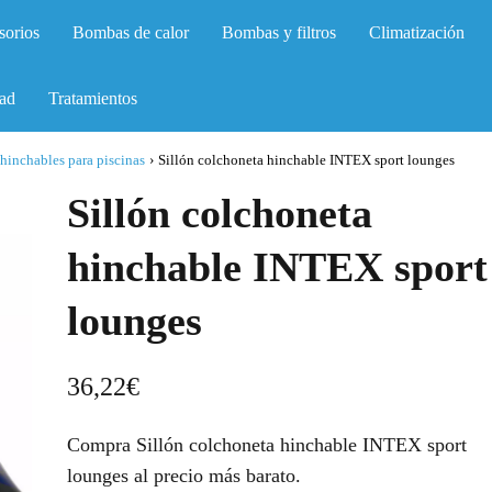
sorios
Bombas de calor
Bombas y filtros
Climatización
ad
Tratamientos
hinchables para piscinas
›
Sillón colchoneta hinchable INTEX sport lounges
Sillón colchoneta
hinchable INTEX sport
lounges
36,22
€
Compra Sillón colchoneta hinchable INTEX sport
lounges al precio más barato.