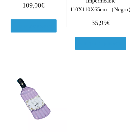
Impermeable
109,00
€
-110X110X65cm （Negro）
35,99
€
Ver en Amazon.es
Comprar el producto