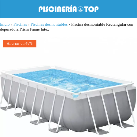
Inicio
›
Piscinas
›
Piscinas desmontables
›
Piscina desmontable Rectangular con
depuradora Prism Frame Intex
Ahorras un 48%