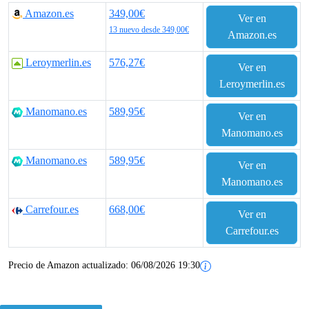
r
r
Amazon.es
349,00€
Ver en
e
e
13 nuevo desde 349,00€
Amazon.es
c
c
Leroymerlin.es
576,27€
Ver en
i
i
Leroymerlin.es
o
o
Manomano.es
589,95€
Ver en
o
a
Manomano.es
r
c
Manomano.es
589,95€
Ver en
i
t
Manomano.es
g
u
Carrefour.es
668,00€
Ver en
Carrefour.es
i
a
n
l
Precio de Amazon actualizado:
06/08/2026 19:30
a
e