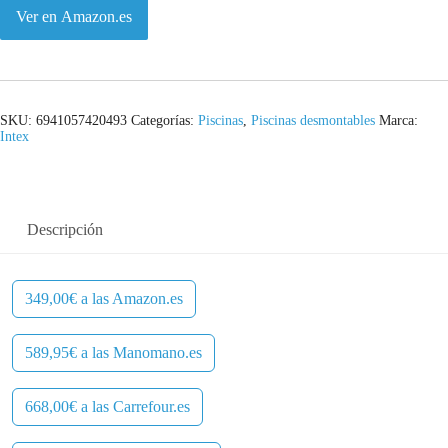
l
s
Ver en Amazon.es
e
:
r
3
a
4
SKU:
6941057420493
Categorías:
Piscinas
,
Piscinas desmontables
Marca:
Intex
:
9
6
,
Descripción
6
0
9
0
349,00€ a las Amazon.es
,
€
0
.
589,95€ a las Manomano.es
0
668,00€ a las Carrefour.es
€