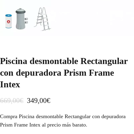
Piscina desmontable Rectangular
con depuradora Prism Frame
Intex
E
E
669,00
€
349,00
€
l
l
Compra Piscina desmontable Rectangular con depuradora
p
p
Prism Frame Intex al precio más barato.