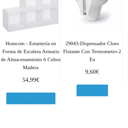
Homcom - Estantería en
29043-Dispensador Cloro
Forma de Escalera Armario
Flotante Con Termometro-2
de Almacenamiento 6 Cubos
En
Madera
9,60
€
54,99
€
Ver en eBay
Ver en Leroymerlin.es