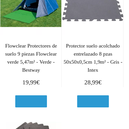
Flowclear Protectores de
Protector suelo acolchado
suelo 9 piezas Flowclear
entrelazado 8 pzas
verde 5,47m² - Verde -
50x50x0,5cm 1,9m² - Gris -
Bestway
Intex
19,99
€
28,99
€
Ver en eBay
Ver en eBay