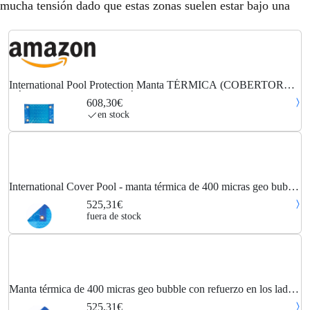
mucha tensión dado que estas zonas suelen estar bajo una
International Pool Protection Manta TÉRMICA (COBERTOR
TÉRMICO-Cubierta ISOTÉRMICA-TOLDO para Piscina) DE
608,30€
400 MICRAS Geo Bubble con Refuerzo EN LOS Lados...
en stock
International Cover Pool - manta térmica de 400 micras geo bubble
con refuerzo en los lados estrechos (8x6m)
525,31€
fuera de stock
Manta térmica de 400 micras geo bubble con refuerzo en los lados
estrechos (8x6m)
525,31€