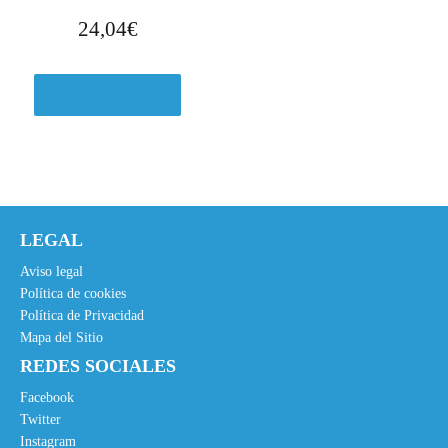
:
,
24,04
€
1
9
4
5
,
€
Ver en Amazon.es
9
.
5
€
.
LEGAL
Aviso legal
Política de cookies
Política de Privacidad
Mapa del Sitio
REDES SOCIALES
Facebook
Twitter
Instagram