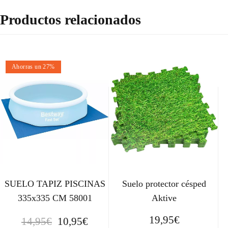
Productos relacionados
Ahorras un 27%
SUELO TAPIZ PISCINAS
Suelo protector césped
335x335 CM 58001
Aktive
E
E
19,95
€
14,95
€
10,95
€