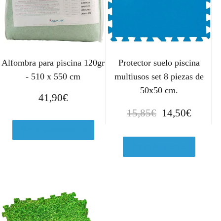
Alfombra para piscina 120gr
Protector suelo piscina
- 510 x 550 cm
multiusos set 8 piezas de
50x50 cm.
41,90
€
E
E
15,85
€
14,50
€
l
l
Ver en Manomano.es
p
p
r
r
Ver en Amazon.es
e
e
c
c
i
i
o
o
o
a