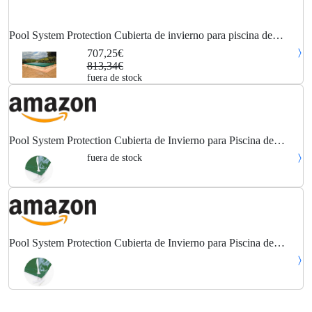
Pool System Protection Cubierta de invierno para piscina de
8,30x7,80 metros. Color Verde / Verde.
707,25€
813,34€
fuera de stock
Pool System Protection Cubierta de Invierno para Piscina de
8,30x7,80 Metros. Color Verde/Verde.
fuera de stock
Pool System Protection Cubierta de Invierno para Piscina de
8,30x7,80 Metros. Color Verde/Verde.