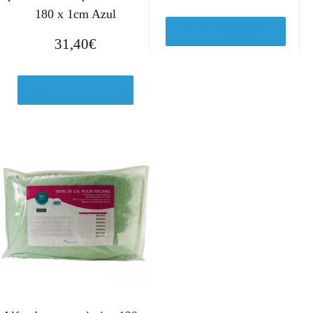
180 x 1cm Azul
Ver en Leroymerlin.es
31,40
€
Ver en Manomano.es