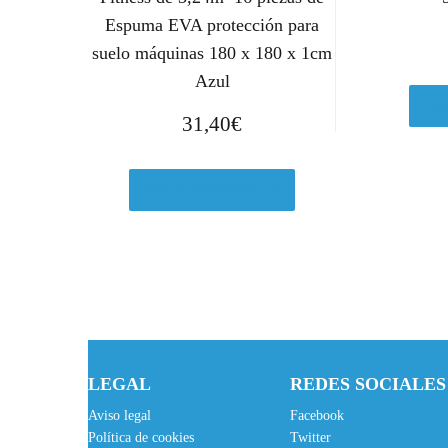
Espuma EVA protección para
suelo máquinas 180 x 180 x 1cm
Azul
Ver
31,40
€
Ver en Manomano.es
LEGAL
REDES SOCIALES
Aviso legal
Facebook
Política de cookies
Twitter