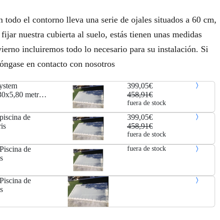
 todo el contorno lleva una serie de ojales situados a 60 cm,
fijar nuestra cubierta al suelo, estás tienen unas medidas
ierno incluiremos todo lo necesario para su instalación. Si
póngase en contacto con nosotros
System
399,05€
,30x5,80 metros.
458,91€
fuera de stock
piscina de
399,05€
is
458,91€
fuera de stock
Piscina de
fuera de stock
s
Piscina de
s