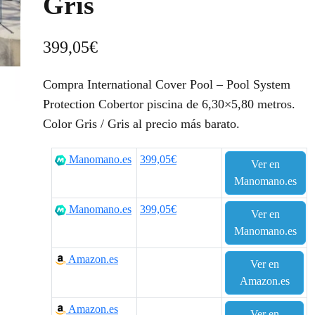
Gris
399,05
€
Compra International Cover Pool – Pool System
Protection Cobertor piscina de 6,30×5,80 metros.
Color Gris / Gris al precio más barato.
Manomano.es
399,05€
Ver en
Manomano.es
Manomano.es
399,05€
Ver en
Manomano.es
Amazon.es
Ver en
Amazon.es
Amazon.es
Ver en