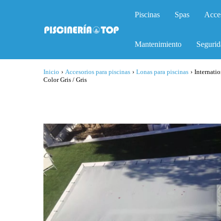
Piscinas
Spas
Acce
Mantenimiento
Segurid
Inicio
›
Accesorios para piscinas
›
Lonas para piscinas
›
Internati
Color Gris / Gris