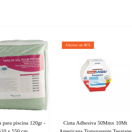
Ahorras un 46%
 para piscina 120gr -
Cinta Adhesiva 50Mmx 10Mt
510 x 550 cm
Americana Transparente Tesatape