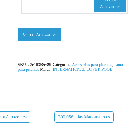
Amazon.es
Ver en Amazon.es
SKU:
a2e10358e39f
Categorías:
Accesorios para piscinas
,
Lonas
para piscinas
Marca:
INTERNATIONAL COVER POOL
e at Amazon.es
399,05€ a las Manomano.es