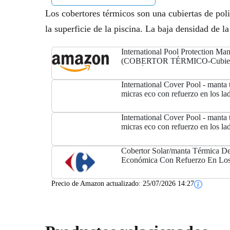
Los cobertores térmicos son una cubiertas de pol
la superficie de la piscina. La baja densidad de l
International Pool Protection 
(COBERTOR TÉRMICO-Cubier
ISOTÉRMICA-TOLDO para Pisc
MICRAS ECONÓMICA con Ref
International Cover Pool - manta
LOS Lados...
micras eco con refuerzo en los la
(9x5,5m)
International Cover Pool - manta
micras eco con refuerzo en los la
(9x5,5m)
Cobertor Solar/manta Térmica D
Económica Con Refuerzo En Lo
X 5.5m.
Precio de Amazon actualizado:
25/07/2026 14:27