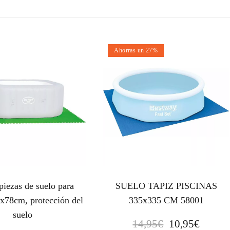
Ahorras un 27%
piezas de suelo para
SUELO TAPIZ PISCINAS
8x78cm, protección del
335x335 CM 58001
suelo
E
E
14,95
€
10,95
€