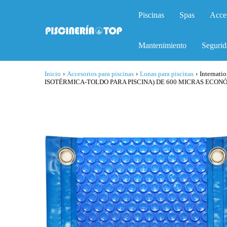
Piscinas
Spas
Acce
Mantenimiento
Segurid
Inicio
›
Accesorios para piscinas
›
Lonas para piscinas
›
Interna
ISOTÉRMICA-TOLDO PARA PISCINA) DE 600 MICRAS ECON