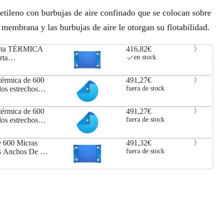
ietileno con burbujas de aire confinado que se colocan sobre
a membrana y las burbujas de aire le otorgan su flotabilidad.
Manta TÉRMICA
416,82€
ta
en stock
ina) DE 600
uerzo EN
 térmica de 600
491,27€
dos estrechos
fuera de stock
 térmica de 600
491,27€
dos estrechos
fuera de stock
e 600 Micras
491,32€
s Anchos De 9
fuera de stock