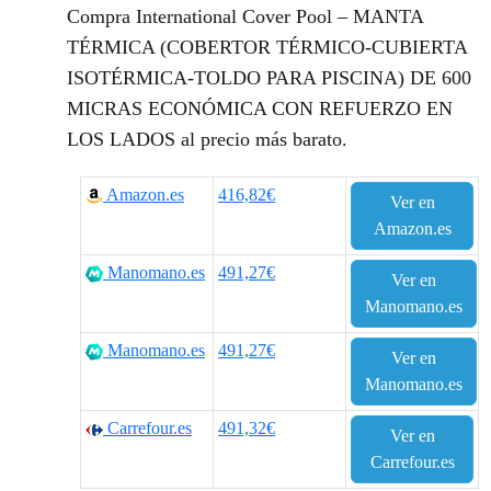
Compra International Cover Pool – MANTA
TÉRMICA (COBERTOR TÉRMICO-CUBIERTA
ISOTÉRMICA-TOLDO PARA PISCINA) DE 600
MICRAS ECONÓMICA CON REFUERZO EN
LOS LADOS al precio más barato.
Amazon.es
416,82€
Ver en
Amazon.es
Manomano.es
491,27€
Ver en
Manomano.es
Manomano.es
491,27€
Ver en
Manomano.es
Carrefour.es
491,32€
Ver en
Carrefour.es