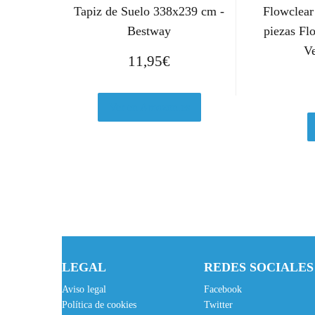
Tapiz de Suelo 338x239 cm -
Flowclear 
Bestway
piezas Fl
V
11,95
€
Ver en Amazon.es
LEGAL
REDES SOCIALES
Aviso legal
Facebook
Política de cookies
Twitter