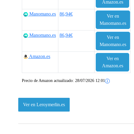
Amazon.es
Manomano.es
86,94€
Ver en
Manomano.es
Manomano.es
86,94€
Ver en
Manomano.es
Amazon.es
Ver en
Amazon.es
Precio de Amazon actualizado:
28/07/2026 12:01
Ver en Leroymerlin.es