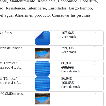
slante, Mantenimiento, Reciclable, Económico, Cobertura,
ad, Resistencia, Intemperie, Enrollador, Largo tiempo,
el agua, Ahorrar en producto, Conservar las piscinas,
4 x 3m sin
107,64€
en stock
erta de Piscina
259,90€
en stock
ta Térmica/
86,94€
ras eco 4 x 3m
108,68€
fuera de stock
ta Térmica/
86,94€
ras eco 4 x 3m
108,68€
fuera de stock
6,60x3,60metros.