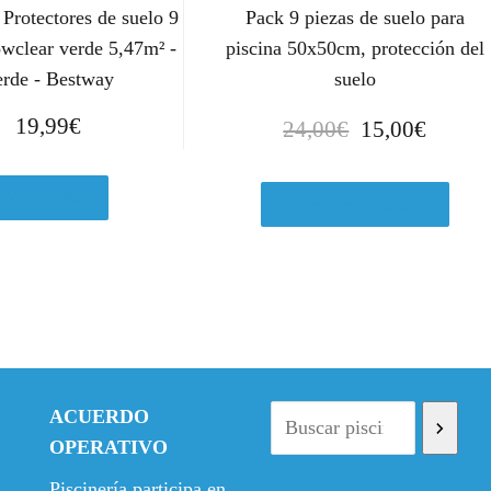
Protectores de suelo 9
Pack 9 piezas de suelo para
owclear verde 5,47m² -
piscina 50x50cm, protección del
erde - Bestway
suelo
E
E
19,99
€
24,00
€
15,00
€
l
l
p
p
Ver en eBay
r
r
Ver en Leroymerlin.es
e
e
c
c
i
i
o
o
o
a
r
c
i
t
ACUERDO
g
u
OPERATIVO
i
a
n
l
Piscinería participa en