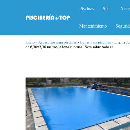
Piscinas
Spas
Acce
Mantenimiento
Segurid
Inicio
›
Accesorios para piscinas
›
Lonas para piscinas
›
Internati
de 6,30x3,30 metros la lona cubriría 15cm sobre todo el