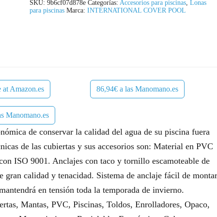
SKU:
9b6cf07d878e
Categorías:
Accesorios para piscinas
,
Lonas
para piscinas
Marca:
INTERNATIONAL COVER POOL
e at Amazon.es
86,94€ a las Manomano.es
las Manomano.es
onómica de conservar la calidad del agua de su piscina fuera
cnicas de las cubiertas y sus accesorios son: Material en PVC
con ISO 9001. Anclajes con taco y tornillo escamoteable de
e gran calidad y tenacidad. Sistema de anclaje fácil de monta
 mantendrá en tensión toda la temporada de invierno.
rtas, Mantas, PVC, Piscinas, Toldos, Enrolladores, Opaco,