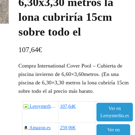
6,30x3,30 metros la
lona cubriría 15cm
sobre todo el
107,64
€
Compra International Cover Pool – Cubierta de
piscina invierno de 6,60×3,60metros. (En una
piscina de 6,30×3,30 metros la lona cubriría 15cm
sobre todo el al precio más barato.
Leroymerlin.es
107,64€
Ver en
Leroymerlin.es
Amazon.es
259,90€
Ver en