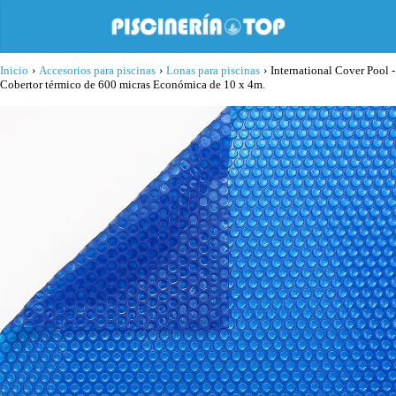
Inicio
›
Accesorios para piscinas
›
Lonas para piscinas
›
International Cover Pool -
Cobertor térmico de 600 micras Económica de 10 x 4m.