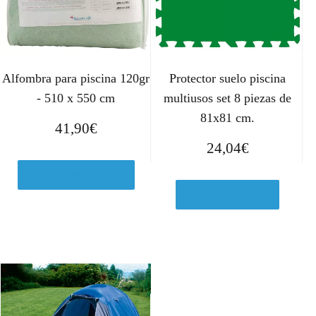
Alfombra para piscina 120gr
Protector suelo piscina
- 510 x 550 cm
multiusos set 8 piezas de
81x81 cm.
41,90
€
24,04
€
Ver en Manomano.es
Ver en Amazon.es