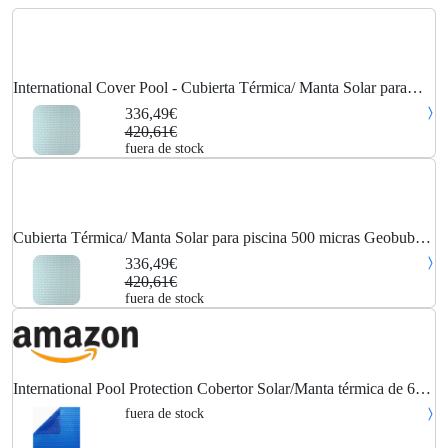
International Cover Pool - Cubierta Térmica/ Manta Solar para
piscina 500 micras Geobubble Sol+Guard 7 x 4m sin refuerzo
336,49€
420,61€
fuera de stock
Cubierta Térmica/ Manta Solar para piscina 500 micras Geobubble
Sol+Guard 7 x 4m sin refuerzo
336,49€
420,61€
fuera de stock
International Pool Protection Cobertor Solar/Manta térmica de 600
micras Económica de 10 x 4m.
fuera de stock