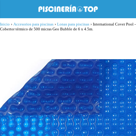
Inicio
›
Accesorios para piscinas
›
Lonas para piscinas
›
International Cover Pool -
Cobertor térmico de 500 micras Geo Bubble de 6 x 4.5m.