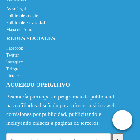
r
c
i
t
Aviso legal
g
u
Política de cookies
Política de Privacidad
i
a
Mapa del Sitio
n
l
REDES SOCIALES
a
e
l
s
Facebook
e
:
Twitter
Instagram
r
4
Telegram
a
,
Pinterest
:
2
ACUERDO OPERATIVO
7
0
,
€
Piscinería participa en programas de publicidad
7
.
para afiliados diseñado para ofrecer a sitios web
9
comisiones por publicidad, publicitando e
€
incluyendo enlaces a páginas de terceros.
.