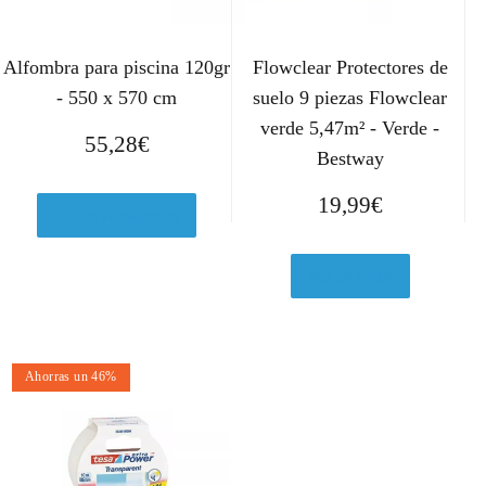
Alfombra para piscina 120gr
Flowclear Protectores de
- 550 x 570 cm
suelo 9 piezas Flowclear
verde 5,47m² - Verde -
55,28
€
Bestway
19,99
€
Ver en Amazon.es
Ver en eBay
Ahorras un 46%