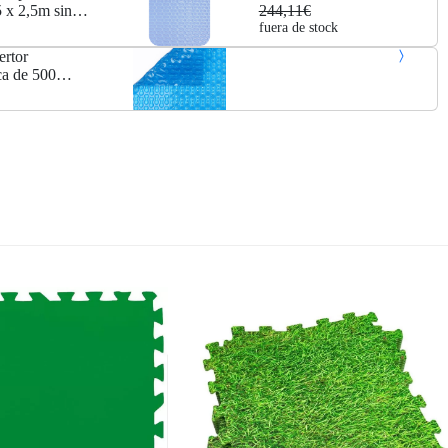
 x 2,5m sin
244,11€
fuera de stock
ertor
ca de 500