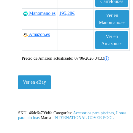
Carrefour.es
Manomano.es
195,28€
Ver en
Manomano.es
Amazon.es
Ver en
Amazon.es
Precio de Amazon actualizado:
07/06/2026 04:33
Ver en eBay
SKU:
46dc6a799dfe
Categorías:
Accesorios para piscinas
,
Lonas
para piscinas
Marca:
INTERNATIONAL COVER POOL