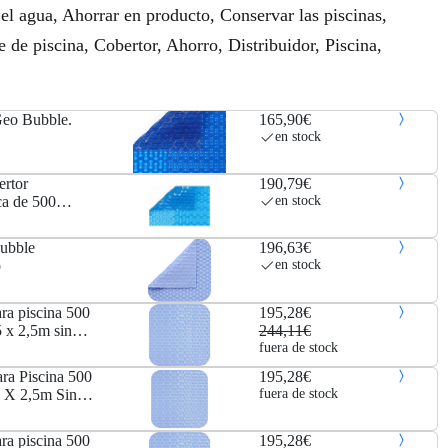
el agua, Ahorrar en producto, Conservar las piscinas,
 de piscina, Cobertor, Ahorro, Distribuidor, Piscina,
Geo Bubble.
165,90€
en stock
ertor
190,79€
ca de 500
en stock
bubble
196,63€
o
en stock
ra piscina 500
195,28€
 x 2,5m sin
244,11€
fuera de stock
ra Piscina 500
195,28€
 X 2,5m Sin
fuera de stock
ra piscina 500
195,28€