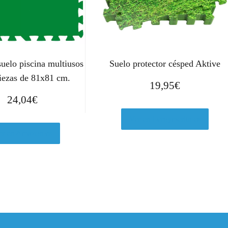
suelo piscina multiusos
Suelo protector césped Aktive
piezas de 81x81 cm.
19,95
€
24,04
€
Ver en Leroymerlin.es
er en Amazon.es