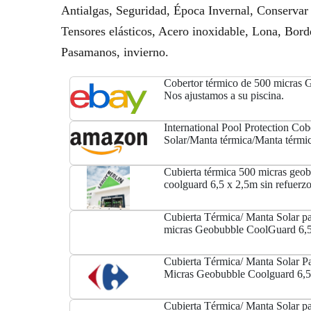
Antialgas, Seguridad, Época Invernal, Conservar 
Tensores elásticos, Acero inoxidable, Lona, Borde
Pasamanos, invierno.
Cobertor térmico de 500 micras 
Nos ajustamos a su piscina.
International Pool Protection Cob
Solar/Manta térmica/Manta térmi
micras Geo Bubble de 6 x 3.5m.
Cubierta térmica 500 micras geo
coolguard 6,5 x 2,5m sin refuerz
Cubierta Térmica/ Manta Solar pa
micras Geobubble CoolGuard 6,5
refuerzo
Cubierta Térmica/ Manta Solar Pa
Micras Geobubble Coolguard 6,5
Refuerzo
Cubierta Térmica/ Manta Solar pa