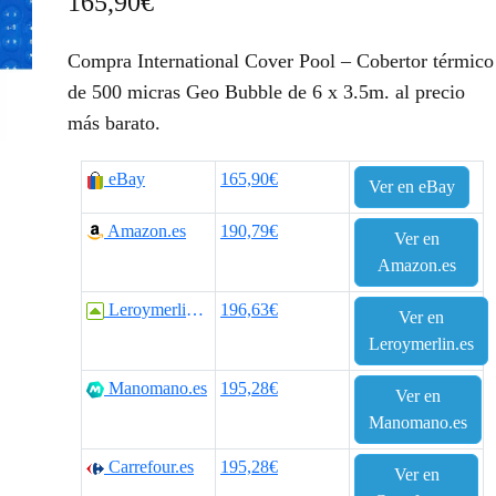
165,90
€
Compra International Cover Pool – Cobertor térmico
de 500 micras Geo Bubble de 6 x 3.5m. al precio
más barato.
eBay
165,90€
Ver en eBay
Amazon.es
190,79€
Ver en
Amazon.es
Leroymerlin.es
196,63€
Ver en
Leroymerlin.es
Manomano.es
195,28€
Ver en
Manomano.es
Carrefour.es
195,28€
Ver en