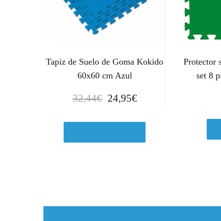
Tapiz de Suelo de Goma Kokido
Protector 
60x60 cm Azul
set 8 
E
E
32,44
€
24,95
€
l
l
p
p
V
r
r
Ver en Manomano.es
e
e
c
c
i
i
o
o
o
a
r
c
i
t