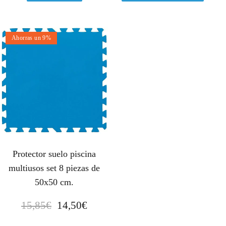
Ahorras un 9%
Protector suelo piscina
multiusos set 8 piezas de
50x50 cm.
E
E
15,85
€
14,50
€
l
l