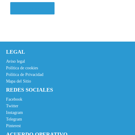
p
p
r
r
Ver en Amazon.es
e
e
c
c
i
i
o
o
o
a
LEGAL
r
c
i
t
Aviso legal
g
u
Política de cookies
Política de Privacidad
i
a
Mapa del Sitio
n
l
REDES SOCIALES
a
e
l
s
Facebook
e
:
Twitter
Instagram
r
1
Telegram
a
4
Pinterest
:
,
ACUERDO OPERATIVO