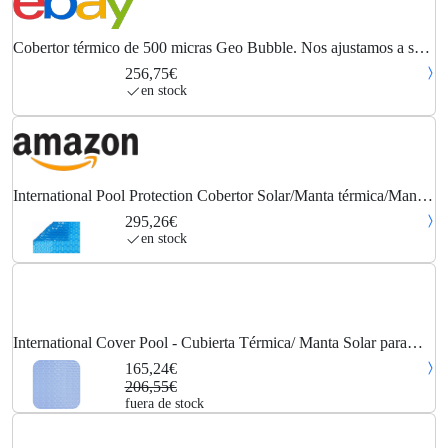
Cobertor térmico de 500 micras Geo Bubble. Nos ajustamos a su
piscina.
256,75€
en stock
International Pool Protection Cobertor Solar/Manta térmica/Manta
térmica de 500 micras Geo Bubble de 5 x 6.5m.
295,26€
en stock
International Cover Pool - Cubierta Térmica/ Manta Solar para
piscina 500 micras Geobubble CoolGuard 5,5 x 2,5m sin refuerzo
165,24€
206,55€
fuera de stock