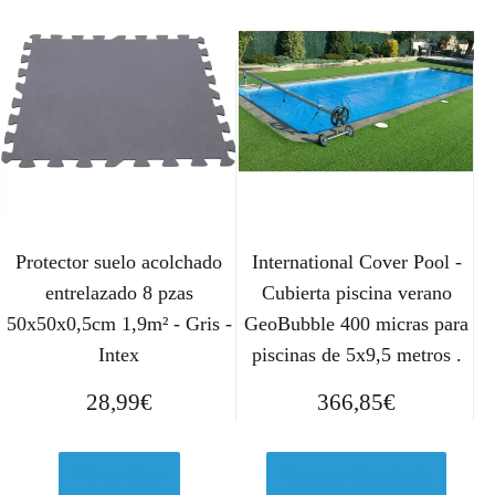
Protector suelo acolchado
International Cover Pool -
entrelazado 8 pzas
Cubierta piscina verano
50x50x0,5cm 1,9m² - Gris -
GeoBubble 400 micras para
Intex
piscinas de 5x9,5 metros .
28,99
€
366,85
€
Ver en eBay
Comprar el producto