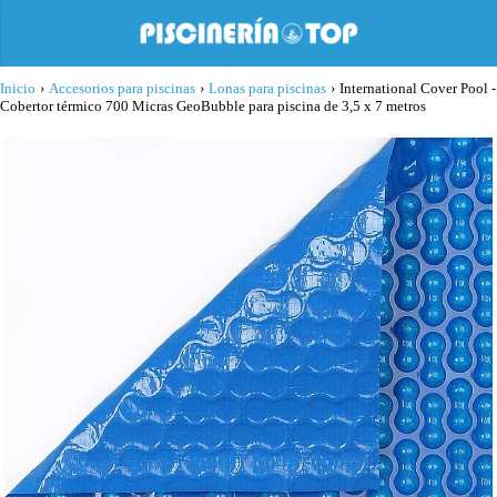
Inicio
›
Accesorios para piscinas
›
Lonas para piscinas
›
International Cover Pool -
Cobertor térmico 700 Micras GeoBubble para piscina de 3,5 x 7 metros