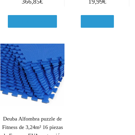
366,85
€
19,99
€
Comprar el producto
Ver en eBay
Deuba Alfombra puzzle de
Fitness de 3,24m² 16 piezas