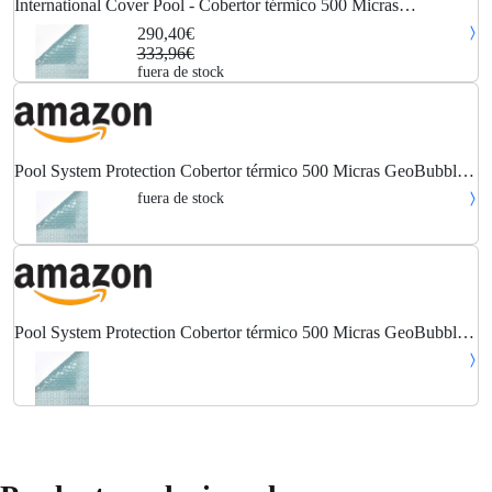
International Cover Pool - Cobertor térmico 500 Micras
GeoBubble Sola Energy para piscina de 4 x 6 metros
290,40€
333,96€
fuera de stock
Pool System Protection Cobertor térmico 500 Micras GeoBubble
Sola Energy para Piscina de 4 x 6 Metros
fuera de stock
Pool System Protection Cobertor térmico 500 Micras GeoBubble
Sola Energy para Piscina de 4 x 6 Metros