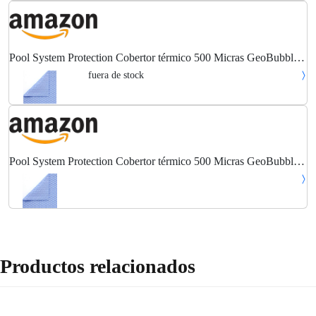
Pool System Protection Cobertor térmico 500 Micras GeoBubble
Cool Guard para Piscina de 4 x 10,5 Metros
fuera de stock
Pool System Protection Cobertor térmico 500 Micras GeoBubble
Cool Guard para Piscina de 4 x 10,5 Metros
Productos relacionados