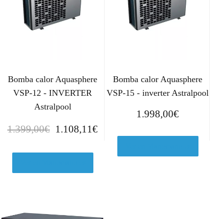
Bomba calor Aquasphere
Bomba calor Aquasphere
VSP-12 - INVERTER
VSP-15 - inverter Astralpool
Astralpool
1.998,00
€
E
E
1.399,00
€
1.108,11
€
l
l
Ver en Manomano.es
p
p
r
r
Ver en Manomano.es
e
e
c
c
i
i
o
o