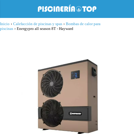
Inicio
›
Calefacción de piscinas y spas
›
Bombas de calor para
piscinas
›
Energypro all season 8T - Hayward