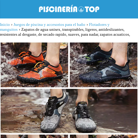
Inicio
›
Juegos de piscina y accesorios para el baño
›
Flotadores y
manguitos
›
Zapatos de agua unisex, transpirables, ligeros, antideslizantes,
resistentes al desgaste, de secado rapido, suaves, para nadar, zapatos acuaticos,