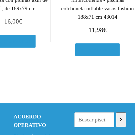
ta con plumas azul de
Mibricotienda - piscinas
, de 189x79 cm
colchoneta inflable vasos fashion
188x71 cm 43014
16,00
€
11,98
€
er en Amazon.es
Ver en Amazon.es
ACUERDO
OPERATIVO