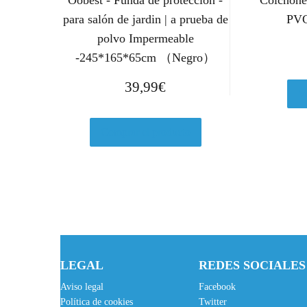
Oobest - Funda de protección -
Colchone
para salón de jardin | a prueba de
PVC
polvo Impermeable
-245*165*65cm （Negro）
39,99
€
V
Comprar el producto
LEGAL
REDES SOCIALES
Aviso legal
Facebook
Política de cookies
Twitter