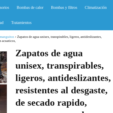
sorios
Bombas de calor
Bombas y filtros
Climatización
ad
Tratamientos
 manguitos
›
Zapatos de agua unisex, transpirables, ligeros, antideslizantes,
s acuaticos,
Zapatos de agua
unisex, transpirables,
ligeros, antideslizantes,
resistentes al desgaste,
de secado rapido,