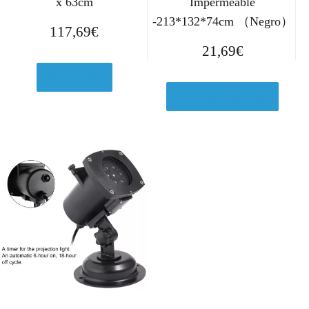
x 63cm
Impermeable
-213*132*74cm （Negro）
117,69
€
21,69
€
Ver en eBay
Comprar el producto