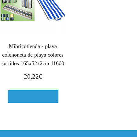
Mibricotienda - playa
colchoneta de playa colores
surtidos 165x52x2cm 11600
20,22
€
Ver en Manomano.es