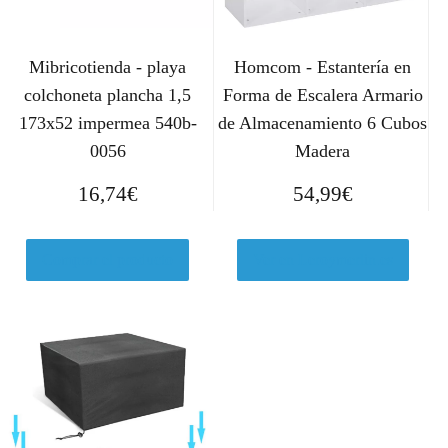
Mibricotienda - playa
Homcom - Estantería en
colchoneta plancha 1,5
Forma de Escalera Armario
173x52 impermea 540b-
de Almacenamiento 6 Cubos
0056
Madera
16,74
€
54,99
€
Comprar el producto
Ver en Leroymerlin.es