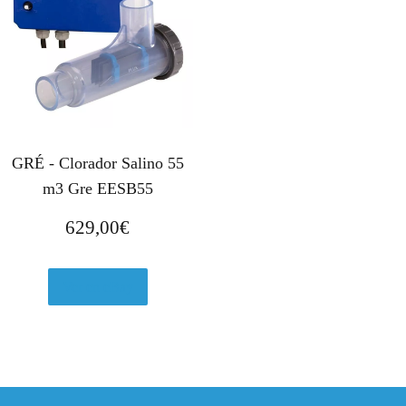
GRÉ - Clorador Salino 55
m3 Gre EESB55
629,00
€
Ver en eBay