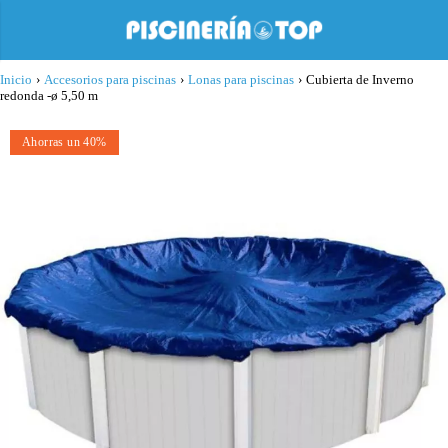
Inicio
›
Accesorios para piscinas
›
Lonas para piscinas
›
Cubierta de Inverno
redonda -ø 5,50 m
Ahorras un 40%