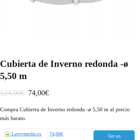
Cubierta de Inverno redonda -ø
5,50 m
E
E
124,00
€
74,00
€
l
l
Compra Cubierta de Inverno redonda -ø 5,50 m al precio
p
p
más barato.
r
r
Leroymerlin.es
74,00€
Ver en