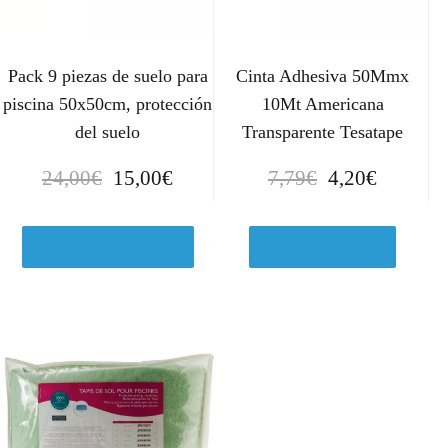
Pack 9 piezas de suelo para
Cinta Adhesiva 50Mmx
piscina 50x50cm, protección
10Mt Americana
del suelo
Transparente Tesatape
E
E
E
E
24,00
€
15,00
€
7,79
€
4,20
€
l
l
l
l
p
p
p
p
r
r
r
r
Ver en Leroymerlin.es
Ver en Amazon.es
e
e
e
e
c
c
c
c
i
i
i
i
o
o
o
o
o
a
o
a
r
c
r
c
i
t
i
t