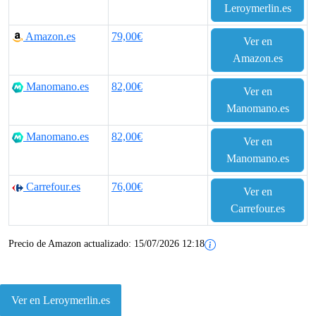
e
e
Leroymerlin.es
c
c
Amazon.es
79,00€
Ver en
i
i
Amazon.es
o
o
Manomano.es
82,00€
Ver en
o
a
Manomano.es
r
c
Manomano.es
82,00€
Ver en
i
t
Manomano.es
g
u
Carrefour.es
76,00€
Ver en
Carrefour.es
i
a
n
l
Precio de Amazon actualizado:
15/07/2026 12:18
a
e
l
s
Ver en Leroymerlin.es