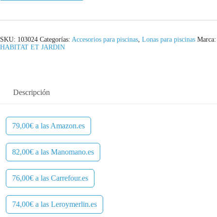
e
:
r
7
a
4
SKU:
103024
Categorías:
Accesorios para piscinas
,
Lonas para piscinas
Marca:
HABITAT ET JARDIN
:
,
1
0
Descripción
2
0
4
€
79,00€ a las Amazon.es
,
.
0
82,00€ a las Manomano.es
0
76,00€ a las Carrefour.es
€
.
74,00€ a las Leroymerlin.es