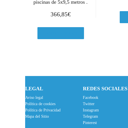
piscinas de 5x9,5 metros .
366,85
€
V
Comprar el producto
LEGAL
REDES SOCIALES
Aviso legal
Facebook
Política de cookies
Twitter
Política de Privacidad
Instagram
Mapa del Sitio
Telegram
Pinterest