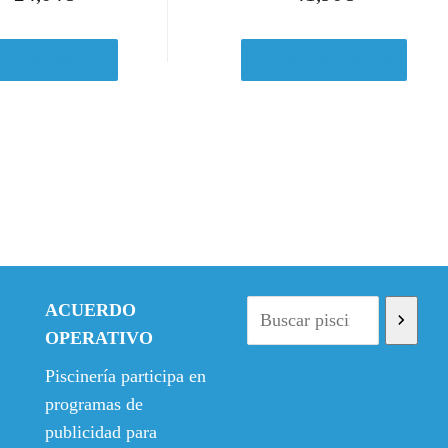
er en Amazon.es
Ver en Manomano.es
ACUERDO
OPERATIVO
Piscinería participa en
programas de
publicidad para