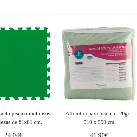
suelo piscina multiusos
Alfombra para piscina 120gr -
piezas de 81x81 cm.
510 x 550 cm
24,04
€
41,90
€