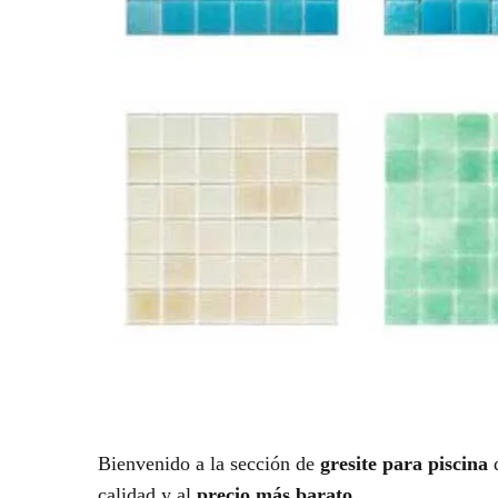
Bienvenido a la sección de
gresite para piscina
d
calidad y al
precio más barato
.