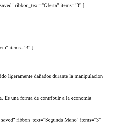
_saved" ribbon_text="Oferta" items="3" ]
cio" items="3" ]
n sido ligeramente dañados durante la manipulación
a. Es una forma de contribuir a la economía
age_saved" ribbon_text="Segunda Mano" items="3"