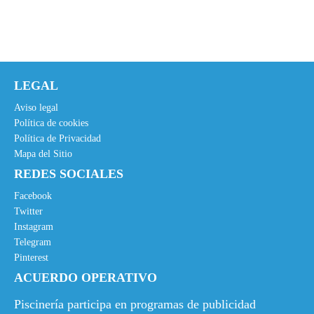
e
e
c
c
i
i
o
o
o
a
LEGAL
r
c
i
t
Aviso legal
g
u
Política de cookies
Política de Privacidad
i
a
Mapa del Sitio
n
l
REDES SOCIALES
a
e
l
s
Facebook
e
:
Twitter
Instagram
r
2
Telegram
a
9
Pinterest
:
5
ACUERDO OPERATIVO
3
,
2
0
Piscinería participa en programas de publicidad