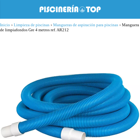
Inicio
›
Limpieza de piscinas
›
Mangueras de aspiración para piscinas
›
Manguera
de limpiafondos Gre 4 metros ref. AR212