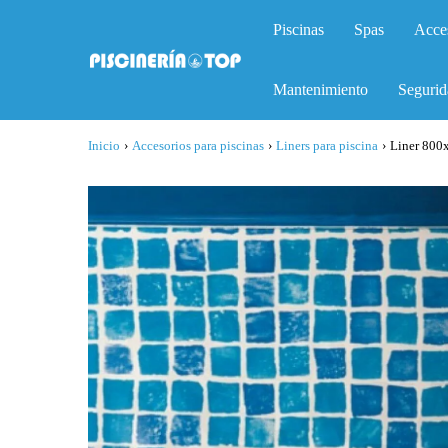
Piscinas
Spas
Acce
Mantenimiento
Segurid
Inicio
›
Accesorios para piscinas
›
Liners para piscina
›
Liner 800