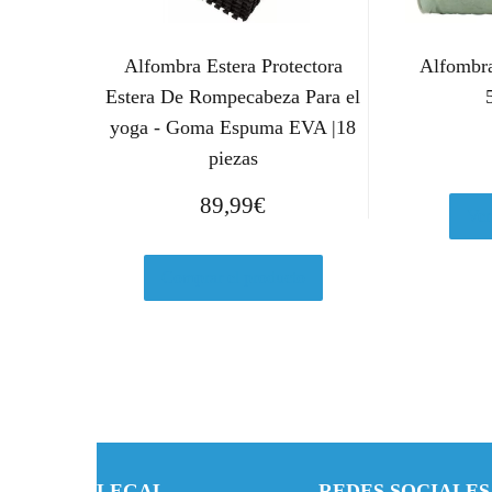
Alfombra Estera Protectora
Alfombra
Estera De Rompecabeza Para el
yoga - Goma Espuma EVA |18
piezas
89,99
€
Ver
Comprar el producto
LEGAL
REDES SOCIALES