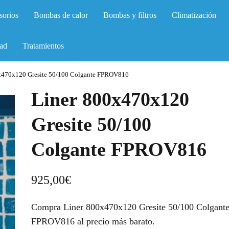
sorios
Bombas de calor
Bombas y filtros
Climatización
ad
Tratamientos
x470x120 Gresite 50/100 Colgante FPROV816
Liner 800x470x120
Gresite 50/100
Colgante FPROV816
925,00
€
Compra Liner 800x470x120 Gresite 50/100 Colgant
FPROV816 al precio más barato.