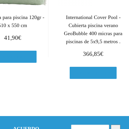
 para piscina 120gr -
International Cover Pool -
510 x 550 cm
Cubierta piscina verano
GeoBubble 400 micras para
41,90
€
piscinas de 5x9,5 metros .
366,85
€
 en Manomano.es
Comprar el producto
ACUERDO