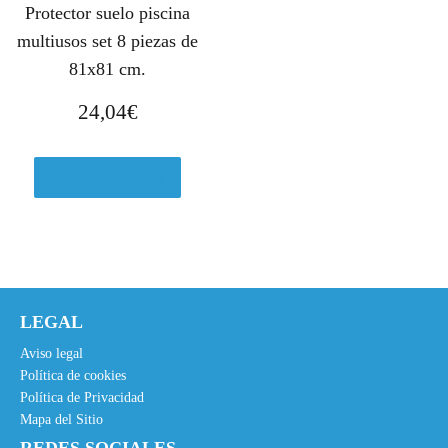
Protector suelo piscina
a
,
:
9
multiusos set 8 piezas de
1
5
81x81 cm.
8
€
24,04
€
,
.
7
6
Ver en Amazon.es
€
.
LEGAL
Aviso legal
Política de cookies
Política de Privacidad
Mapa del Sitio