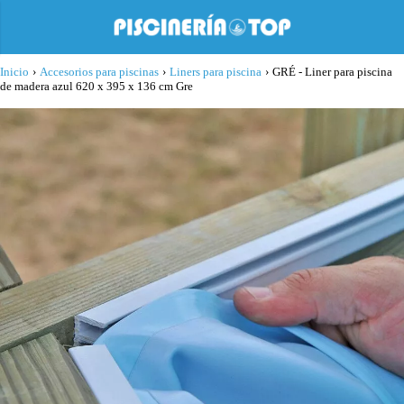
Inicio
›
Accesorios para piscinas
›
Liners para piscina
›
GRÉ - Liner para piscina
de madera azul 620 x 395 x 136 cm Gre