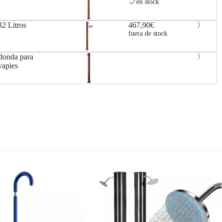
en stock
2 Litros
467,90€
fuera de stock
onda para
vapies