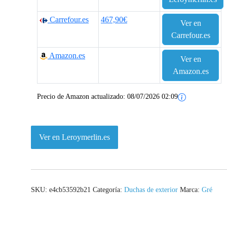
Carrefour.es
467,90€
Ver en
Carrefour.es
Amazon.es
Ver en
Amazon.es
Precio de Amazon actualizado:
08/07/2026 02:09
Ver en Leroymerlin.es
SKU:
e4cb53592b21
Categoría:
Duchas de exterior
Marca:
Gré