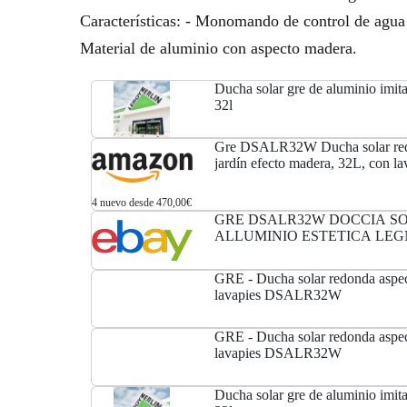
Características: - Monomando de control de agua fr
Material de aluminio con aspecto madera.
Ducha solar gre de aluminio imit
32l
Gre DSALR32W Ducha solar red
jardín efecto madera, 32L, con la
4 nuevo desde 470,00€
GRE DSALR32W DOCCIA SO
ALLUMINIO ESTETICA LE
SERBATOIO 32 LT CON SCI
GRE - Ducha solar redonda aspe
lavapies DSALR32W
GRE - Ducha solar redonda aspe
lavapies DSALR32W
Ducha solar gre de aluminio imit