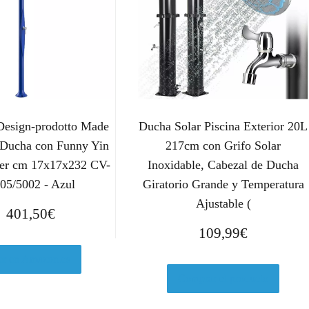
esign-prodotto Made
Ducha Solar Piscina Exterior 20L
- Ducha con Funny Yin
217cm con Grifo Solar
er cm 17x17x232 CV-
Inoxidable, Cabezal de Ducha
05/5002 - Azul
Giratorio Grande y Temperatura
Ajustable (
401,50
€
109,99
€
er en Amazon.es
Comprar el producto