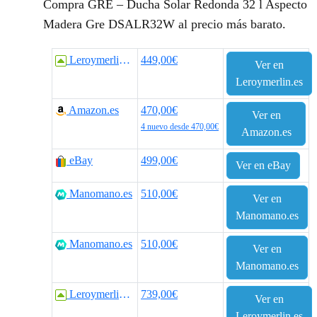
Compra GRÉ – Ducha Solar Redonda 32 l Aspecto
Madera Gre DSALR32W al precio más barato.
Leroymerlin.es
449,00€
Ver en
Leroymerlin.es
Amazon.es
470,00€
Ver en
4 nuevo desde 470,00€
Amazon.es
eBay
499,00€
Ver en eBay
Manomano.es
510,00€
Ver en
Manomano.es
Manomano.es
510,00€
Ver en
Manomano.es
Leroymerlin.es
739,00€
Ver en
Leroymerlin.es