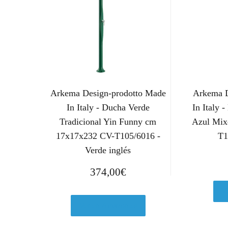
Arkema Design-prodotto Made
Arkema D
In Italy - Ducha Verde
In Italy 
Tradicional Yin Funny cm
Azul Mix
17x17x232 CV-T105/6016 -
T1
Verde inglés
374,00
€
V
Ver en Amazon.es