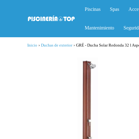
Piscinas
Spas
Acce
Mantenimiento
Segurid
Inicio
›
Duchas de exterior
›
GRÉ - Ducha Solar Redonda 32 l A