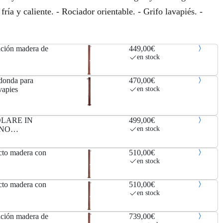
ía y caliente. - Rociador orientable. - Grifo lavapiés. -
ación madera de
449,00€
en stock
onda para
470,00€
vapies
en stock
LARE IN
499,00€
GNO
en stock
A
cto madera con
510,00€
en stock
cto madera con
510,00€
en stock
ación madera de
739,00€