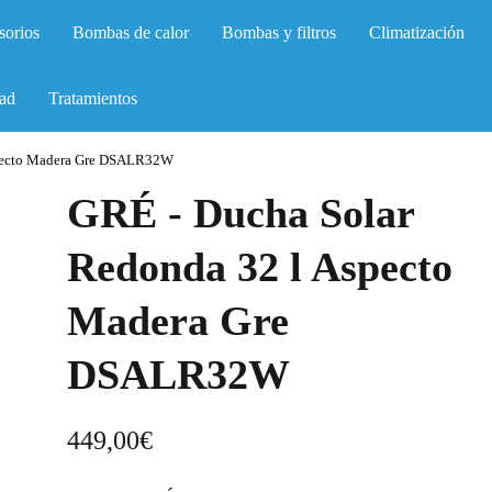
sorios
Bombas de calor
Bombas y filtros
Climatización
ad
Tratamientos
specto Madera Gre DSALR32W
GRÉ - Ducha Solar
Redonda 32 l Aspecto
Madera Gre
DSALR32W
449,00
€