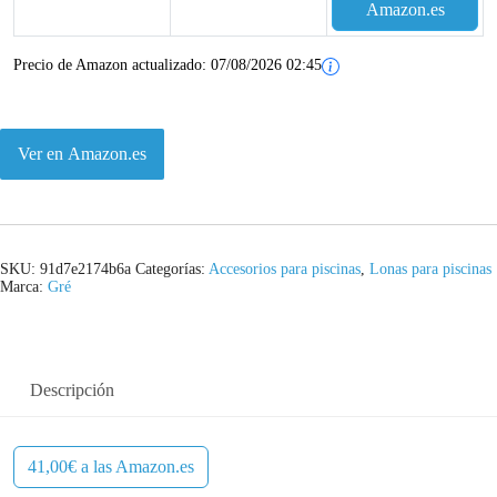
l
s
Amazon.es
e
:
Precio de Amazon actualizado:
07/08/2026 02:45
r
4
a
1
Ver en Amazon.es
:
,
4
0
3
0
SKU:
91d7e2174b6a
Categorías:
Accesorios para piscinas
,
Lonas para piscinas
Marca:
Gré
,
€
2
.
5
Descripción
€
41,00€ a las Amazon.es
.