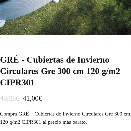
GRÉ - Cubiertas de Invierno
Circulares Gre 300 cm 120 g/m2
CIPR301
E
E
43,25
€
41,00
€
l
l
Compra GRÉ – Cubiertas de Invierno Circulares Gre 300 cm
p
p
120 g/m2 CIPR301 al precio más barato.