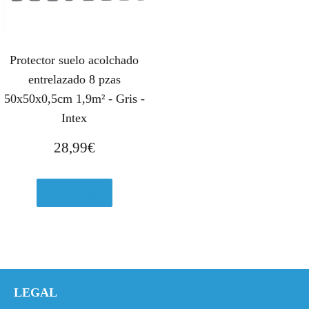
r
2
a
4
:
,
3
9
Protector suelo acolchado
2
5
entrelazado 8 pzas
,
€
50x50x0,5cm 1,9m² - Gris -
4
.
Intex
4
€
28,99
€
.
Ver en eBay
LEGAL