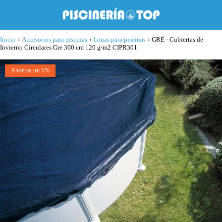
Inicio
›
Accesorios para piscinas
›
Lonas para piscinas
›
GRÉ - Cubiertas de
Invierno Circulares Gre 300 cm 120 g/m2 CIPR301
Ahorras un 5%