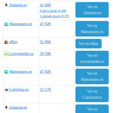
r
r
Amazon.es
41,00€
Ver en
e
e
9 nuevo desde 41,00€
Amazon.es
1 utilizado desde 29,37€
c
c
Manomano.es
47,92€
Ver en
i
i
Manomano.es
o
o
eBay
51,90€
Ver en eBay
o
a
Leroymerlin.es
59,39€
Ver en
r
c
Leroymerlin.es
i
t
Manomano.es
47,92€
Ver en
g
u
Manomano.es
i
a
Carrefour.es
52,17€
Ver en
n
l
Carrefour.es
a
e
Amazon.es
Ver en