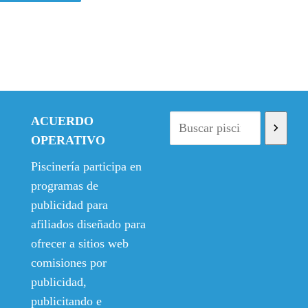
e
e
c
c
i
i
o
o
o
a
r
c
i
t
ACUERDO
g
u
OPERATIVO
i
a
n
l
Piscinería participa en
a
e
programas de
l
s
publicidad para
e
:
afiliados diseñado para
r
1
ofrecer a sitios web
a
4
comisiones por
:
,
1
5
publicidad,
5
0
publicitando e