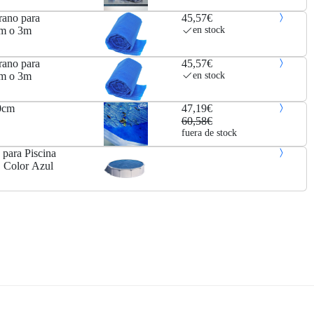
rano para
45,57€
cm o 3m
en stock
rano para
45,57€
cm o 3m
en stock
00cm
47,19€
60,58€
fuera de stock
para Piscina
 Color Azul