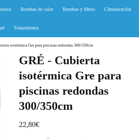
sorios
Bombas de calor
Bombas y filtros
Climatización
ad
Tratamientos
ierta isotérmica Gre para piscinas redondas 300/350cm
GRÉ - Cubierta
isotérmica Gre para
piscinas redondas
300/350cm
22,80
€