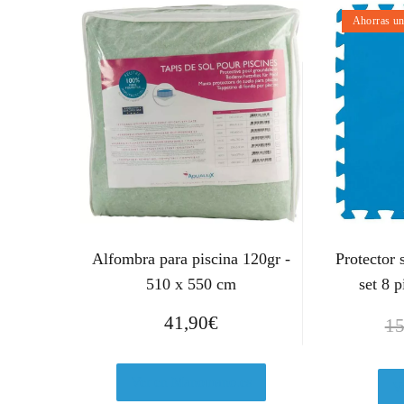
Ahorras u
Alfombra para piscina 120gr -
Protector 
510 x 550 cm
set 8 
41,90
€
15
Ver en Manomano.es
V