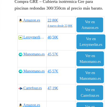
Compra GRÉ – Cubierta isotérmica Gre para
piscinas redondas 300/350cm al precio más barato.
Amazon.es
22,80€
Ver en
4 nuevo desde 22,80€
Amazon.es
Leroymerlin.es
40,50€
Ver en
Leroymerlin.es
Manomano.es
45,57€
Ver en
Manomano.es
Manomano.es
45,57€
Ver en
Manomano.es
Carrefour.es
47,19€
Ver en
Carrefour.es
Amazon.es
Ver en