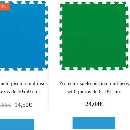
n 9%
suelo piscina multiusos
Protector suelo piscina multiusos
piezas de 50x50 cm.
set 8 piezas de 81x81 cm.
E
E
24,04
€
,85
€
14,50
€
l
l
p
p
Ver en Amazon.es
r
r
er en Amazon.es