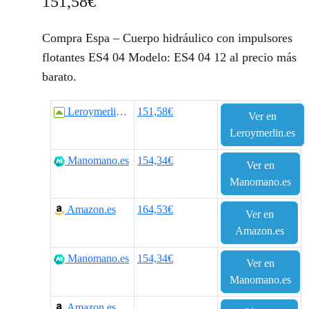
151,58
€
Compra Espa – Cuerpo hidráulico con impulsores
flotantes ES4 04 Modelo: ES4 04 12 al precio más
barato.
Leroymerlin.es
151,58€
Ver en
Leroymerlin.es
Manomano.es
154,34€
Ver en
Manomano.es
Amazon.es
164,53€
Ver en
Amazon.es
Manomano.es
154,34€
Ver en
Manomano.es
Amazon.es