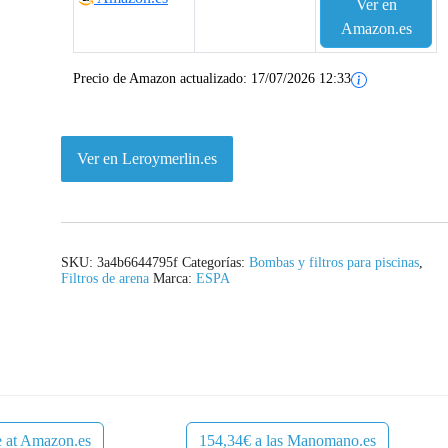
Ver en
Amazon.es
Precio de Amazon actualizado:
17/07/2026 12:33
Ver en Leroymerlin.es
SKU:
3a4b6644795f
Categorías:
Bombas y filtros para piscinas
,
Filtros de arena
Marca:
ESPA
e at Amazon.es
154,34€ a las Manomano.es