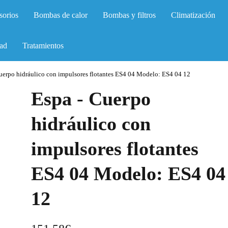
sorios
Bombas de calor
Bombas y filtros
Climatización
ad
Tratamientos
uerpo hidráulico con impulsores flotantes ES4 04 Modelo: ES4 04 12
Espa - Cuerpo
hidráulico con
impulsores flotantes
ES4 04 Modelo: ES4 04
12