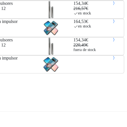
ulsores
154,34€
 12
216,57€
en stock
 impulsor
164,53€
en stock
ulsores
154,34€
 12
220,49€
fuera de stock
 impulsor