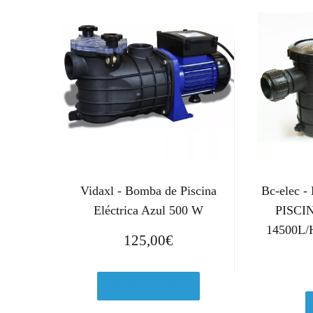
Vidaxl - Bomba de Piscina
Bc-elec 
Eléctrica Azul 500 W
PISC
14500L/
125,00
€
Ver en Amazon.es