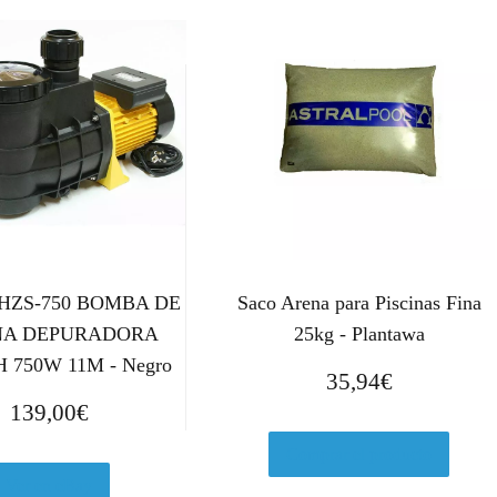
- HZS-750 BOMBA DE
Saco Arena para Piscinas Fina
INA DEPURADORA
25kg - Plantawa
H 750W 11M - Negro
35,94
€
139,00
€
Comprar el producto
Ver en eBay