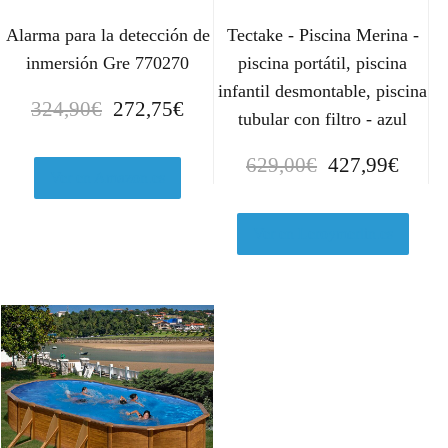
Alarma para la detección de
Tectake - Piscina Merina -
inmersión Gre 770270
piscina portátil, piscina
infantil desmontable, piscina
E
E
324,90
€
272,75
€
tubular con filtro - azul
l
l
p
p
E
E
629,00
€
427,99
€
r
r
Ver en Amazon.es
l
l
e
e
p
p
c
c
r
r
Ver en Leroymerlin.es
i
i
e
e
o
o
c
c
o
a
i
i
r
c
o
o
i
t
o
a
g
u
r
c
i
a
i
t
n
l
g
u