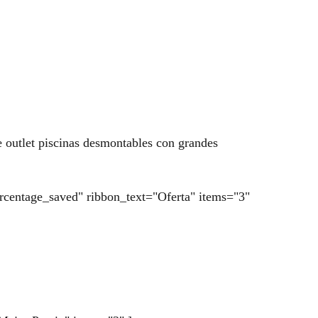
e outlet piscinas desmontables con grandes
percentage_saved" ribbon_text="Oferta" items="3"