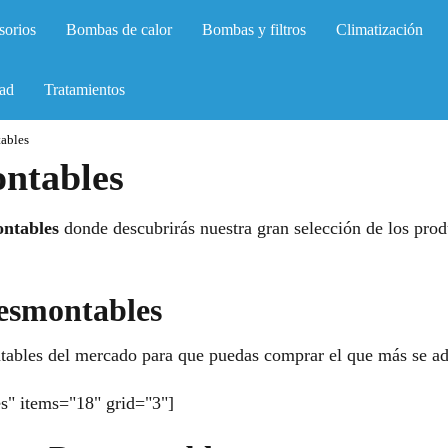
sorios
Bombas de calor
Bombas y filtros
Climatización
ad
Tratamientos
tables
ontables
ontables
donde descubrirás nuestra gran selección de los pro
Desmontables
tables del mercado para que puedas comprar el que más se ada
s" items="18" grid="3"]