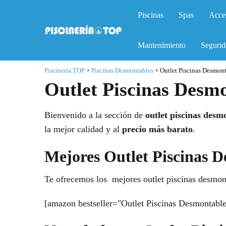
Piscinas
Spas
Acce
Mantenimiento
Segurid
Piscinería TOP
Piscinas Desmontables
Outlet Piscinas Desmon
Outlet Piscinas Desm
Bienvenido a la sección de
outlet piscinas desm
la mejor calidad y al
precio más barato
.
Mejores Outlet Piscinas 
Te ofrecemos los mejores outlet piscinas desmon
[amazon bestseller="Outlet Piscinas Desmontable