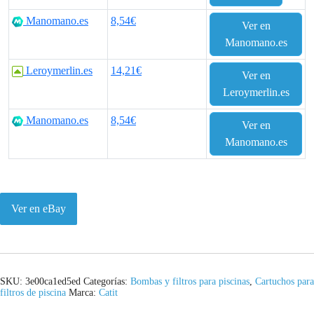
Manomano.es
8,54€
Ver en
Manomano.es
Leroymerlin.es
14,21€
Ver en
Leroymerlin.es
Manomano.es
8,54€
Ver en
Manomano.es
Ver en eBay
SKU:
3e00ca1ed5ed
Categorías:
Bombas y filtros para piscinas
,
Cartuchos para
filtros de piscina
Marca:
Catit