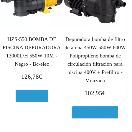
HZS-550 BOMBA DE
Depuradora bomba de filtro
PISCINA DEPURADORA
de arena 450W 550W 600W
13000L/H 550W 10M -
Polipropileno bomba de
Negro - Bc-elec
circulación filtración para
piscina 400V + Prefiltro -
126,78
€
Monzana
102,95
€
Ver en eBay
Ver en Deubaxxl.es