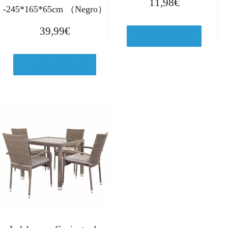
11,98
€
-245*165*65cm （Negro）
39,99
€
Ver en Amazon.es
Comprar el producto