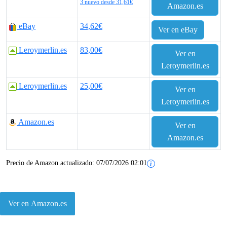
e
e
3 nuevo desde 31,61€
Amazon.es
c
c
eBay
34,62€
Ver en eBay
i
i
Leroymerlin.es
83,00€
Ver en
o
o
Leroymerlin.es
o
a
Leroymerlin.es
25,00€
Ver en
r
c
Leroymerlin.es
i
t
Amazon.es
Ver en
g
u
Amazon.es
i
a
Precio de Amazon actualizado:
07/07/2026 02:01
n
l
a
e
Ver en Amazon.es
l
s