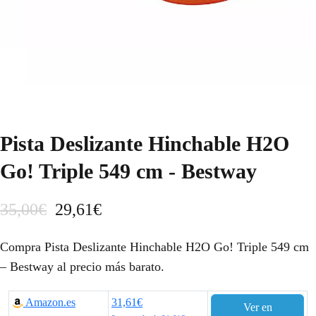
Pista Deslizante Hinchable H2O
Go! Triple 549 cm - Bestway
E
E
35,00
€
29,61
€
l
l
Compra Pista Deslizante Hinchable H2O Go! Triple 549 cm
p
p
– Bestway al precio más barato.
r
r
Amazon.es
31,61€
Ver en