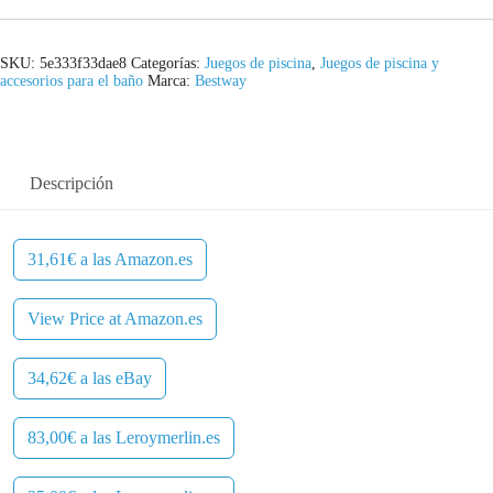
e
:
r
2
SKU:
5e333f33dae8
Categorías:
Juegos de piscina
,
Juegos de piscina y
accesorios para el baño
Marca:
Bestway
a
9
:
,
3
6
Descripción
5
1
,
€
31,61€ a las Amazon.es
0
.
View Price at Amazon.es
0
34,62€ a las eBay
€
.
83,00€ a las Leroymerlin.es