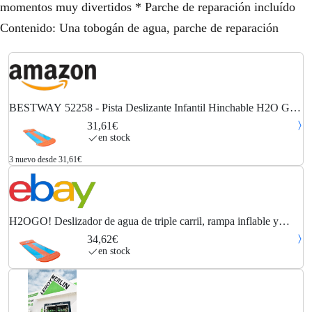
momentos muy divertidos * Parche de reparación incluído
Contenido: Una tobogán de agua, parche de reparación
BESTWAY 52258 - Pista Deslizante Infantil Hinchable H2O Go!
Triple 549 cm con Conexión a Manguera de Jardín, Piscina Final y
31,61€
Parche de Reparación Incluido...
en stock
3 nuevo desde 31,61€
H2OGO! Deslizador de agua de triple carril, rampa inflable y
rociadores incorporados - BW52258
34,62€
en stock