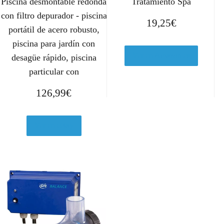
Piscina desmontable redonda
Tratamiento Spa
con filtro depurador - piscina
19,25
€
portátil de acero robusto,
piscina para jardín con
Ver en Amazon.es
desagüe rápido, piscina
particular con
126,99
€
Ver en eBay