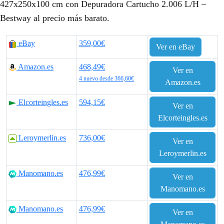
427x250x100 cm con Depuradora Cartucho 2.006 L/H –
Bestway al precio más barato.
eBay
359,00€
Ver en eBay
Amazon.es
468,49€
Ver en
4 nuevo desde 366,60€
Amazon.es
Elcorteingles.es
594,15€
Ver en
Elcorteingles.es
Leroymerlin.es
736,00€
Ver en
Leroymerlin.es
Manomano.es
476,99€
Ver en
Manomano.es
Manomano.es
476,99€
Ver en