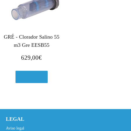
GRÉ - Clorador Salino 55
m3 Gre EESB55
629,00
€
Ver en eBay
LEGAL
Aviso legal