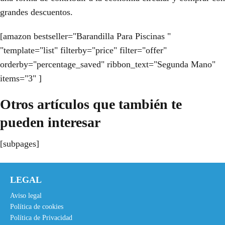
grandes descuentos.
[amazon bestseller="Barandilla Para Piscinas "
"template="list" filterby="price" filter="offer"
orderby="percentage_saved" ribbon_text="Segunda Mano"
items="3" ]
Otros artículos que también te
pueden interesar
[subpages]
LEGAL
Aviso legal
Política de cookies
Política de Privacidad