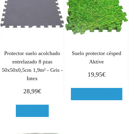
Protector suelo acolchado
Suelo protector césped
entrelazado 8 pzas
Aktive
50x50x0,5cm 1,9m² - Gris -
19,95
€
Intex
28,99
€
Ver en Leroymerlin.es
Ver en eBay