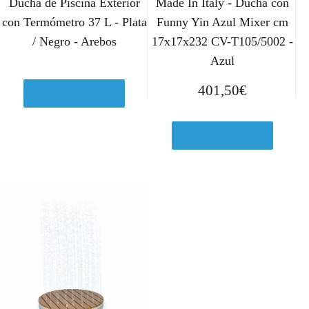
Ducha de Piscina Exterior
Made In Italy - Ducha con
con Termómetro 37 L - Plata
Funny Yin Azul Mixer cm
/ Negro - Arebos
17x17x232 CV-T105/5002 -
Azul
401,50
€
Ver en Amazon.es
Ver en Amazon.es