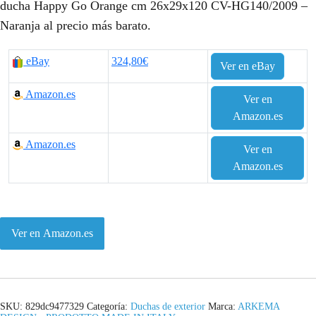
ducha Happy Go Orange cm 26x29x120 CV-HG140/2009 –
Naranja al precio más barato.
eBay
324,80€
Ver en eBay
Amazon.es
Ver en
Amazon.es
Amazon.es
Ver en
Amazon.es
Ver en Amazon.es
SKU:
829dc9477329
Categoría:
Duchas de exterior
Marca:
ARKEMA