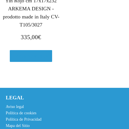
Yin Rojo cm 17x17x232
ARKEMA DESIGN -
prodotto made in Italy CV-
T105/3027
335,00
€
Ver en Amazon.es
LEGAL
Aviso legal
Política de cookies
Política de Privacidad
Mapa del Sitio