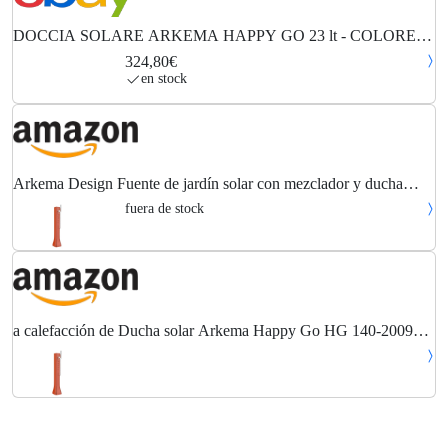
DOCCIA SOLARE ARKEMA HAPPY GO 23 lt - COLORE
ARANCIO MINIMO INGOMBRO
324,80€
en stock
Arkema Design Fuente de jardín solar con mezclador y ducha
movil; fuente en Resina Happy Go HG140/2009 Naranja
fuera de stock
a calefacción de Ducha solar Arkema Happy Go HG 140-2009
naranja solar HD ducha polietileno, resistente a los rayos UV y
cal, salsedine Ideal para espacios...