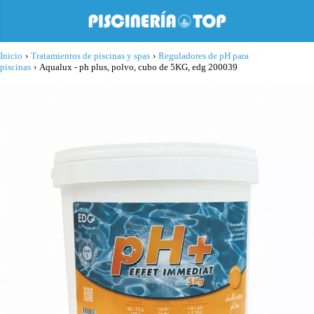
Inicio
›
Tratamientos de piscinas y spas
›
Reguladores de pH para
piscinas
›
Aqualux - ph plus, polvo, cubo de 5KG, edg 200039