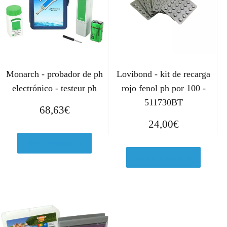
Monarch - probador de ph
Lovibond - kit de recarga
electrónico - testeur ph
rojo fenol ph por 100 -
511730BT
68,63
€
24,00
€
Ver en Amazon.es
Ver en Amazon.es