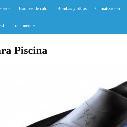
sorios
Bombas de calor
Bombas y filtros
Climatización
ad
Tratamientos
ra Piscina