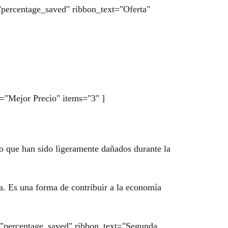
="percentage_saved" ribbon_text="Oferta"
t="Mejor Precio" items="3" ]
a o que han sido ligeramente dañados durante la
a. Es una forma de contribuir a la economía
by="percentage_saved" ribbon_text="Segunda