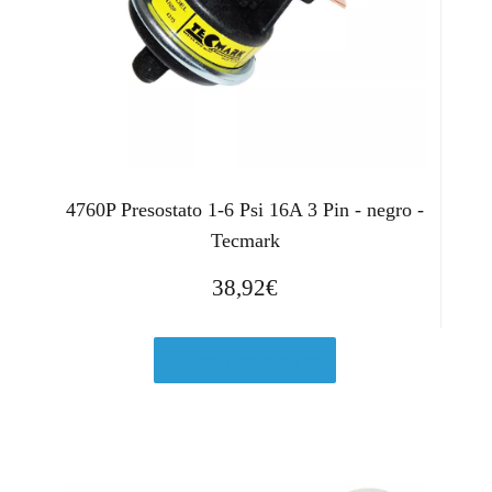
4760P Presostato 1-6 Psi 16A 3 Pin - negro -
Tecmark
38,92
€
Ver en Manomano.es