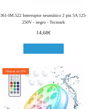
361-IM.522 Interruptor neumático 2 pin 5A 125-
250V - negro - Tecmark
14,68
€
Ver en Manomano.es
Ahorras un 33%