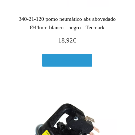
340-21-120 pomo neumático abs abovedado
Ø44mm blanco - negro - Tecmark
18,92
€
Ver en Manomano.es