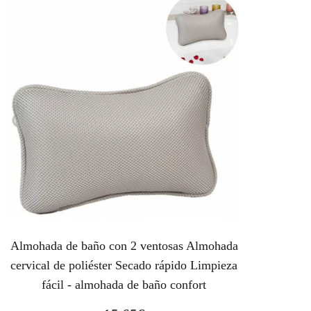
o
o
o
a
r
c
i
t
g
u
i
a
n
l
a
e
l
s
e
:
r
2
a
0
:
,
3
1
Almohada de baño con 2 ventosas Almohada
0
5
cervical de poliéster Secado rápido Limpieza
,
€
fácil - almohada de baño confort
2
.
3