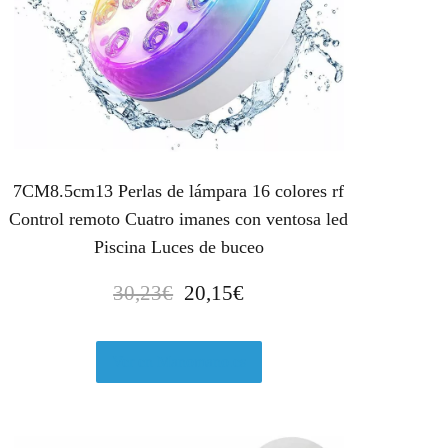
7CM8.5cm13 Perlas de lámpara 16 colores rf
Control remoto Cuatro imanes con ventosa led
Piscina Luces de buceo
E
E
30,23
€
20,15
€
l
l
p
p
r
r
Ver en Manomano.es
e
e
c
c
i
i