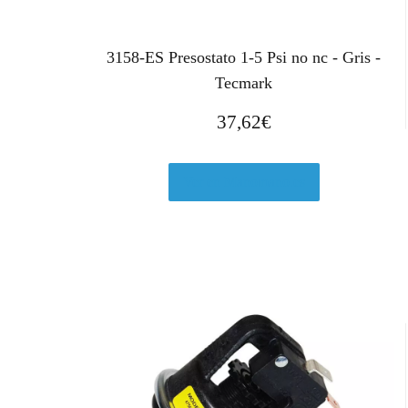
a
3
:
,
3
7
3158-ES Presostato 1-5 Psi no nc - Gris -
5
5
Tecmark
,
€
6
.
37,62
€
2
€
.
Ver en Manomano.es