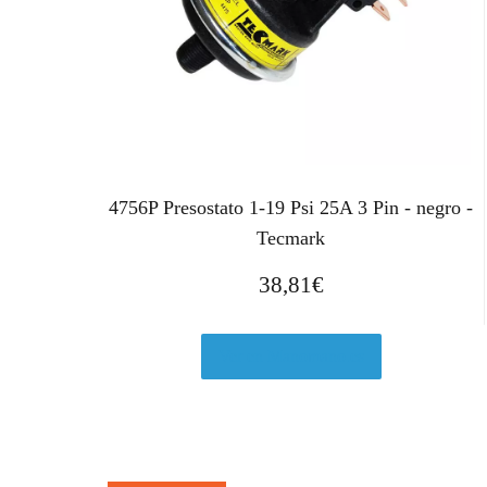
4756P Presostato 1-19 Psi 25A 3 Pin - negro -
Tecmark
38,81
€
Ver en Manomano.es