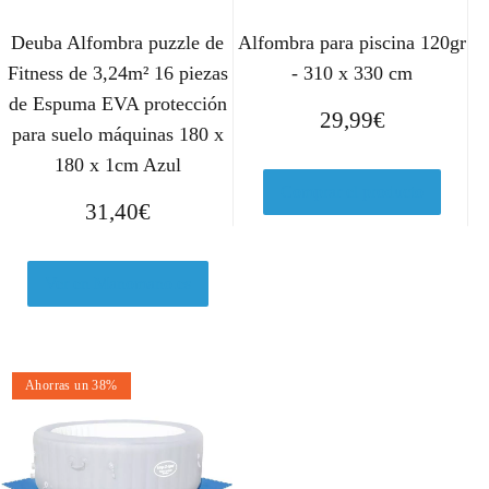
Deuba Alfombra puzzle de
Alfombra para piscina 120gr
Fitness de 3,24m² 16 piezas
- 310 x 330 cm
de Espuma EVA protección
29,99
€
para suelo máquinas 180 x
180 x 1cm Azul
Comprar el producto
31,40
€
Ver en Manomano.es
Ahorras un 38%