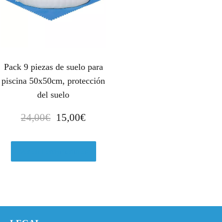
Pack 9 piezas de suelo para
piscina 50x50cm, protección
del suelo
E
E
24,00
€
15,00
€
l
l
p
p
r
r
Ver en Leroymerlin.es
e
e
c
c
i
i
o
o
o
a