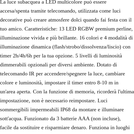
La luce subacquea a LED multicolore può essere
accesa/spenta tramite telecomando, utilizzata come luci
decorative può creare atmosfere dolci quando fai festa con il
tuo amico. Caratteristiche: 13 LED RGBW premium perline,
illuminazione vivida e più brillante. 16 colori e 4 modalità di
illuminazione dinamica (flash/strobo/dissolvenza/liscio) con
timer 2h/4h/6h per la tua opzione. 5 livelli di luminosità
dimmerabili opzionali per diversi ambiente. Dotato di
telecomando IR per accendere/spegnere la luce, cambiare
colore e luminosità, impostare il timer entro 8-10 m in
un'area aperta. Con la funzione di memoria, ricorderà l'ultima
impostazione, non è necessario reimpostare. Luci
sommergibili impermeabili IP68 da montare e illuminare
sott'acqua. Funzionato da 3 batterie AAA (non incluse),
facile da sostituire e risparmiare denaro. Funziona in luoghi