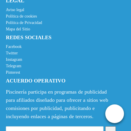
LEGAL
r
c
i
t
Aviso legal
g
u
Política de cookies
Política de Privacidad
i
a
Mapa del Sitio
n
l
REDES SOCIALES
a
e
l
s
Facebook
e
:
Twitter
Instagram
r
1
Telegram
a
5
Pinterest
:
,
ACUERDO OPERATIVO
2
0
4
0
Piscinería participa en programas de publicidad
,
€
para afiliados diseñado para ofrecer a sitios web
0
.
comisiones por publicidad, publicitando e
0
incluyendo enlaces a páginas de terceros.
€
.