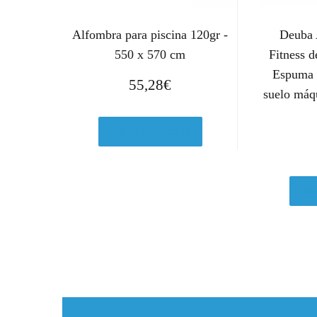
Alfombra para piscina 120gr -
Deuba 
550 x 570 cm
Fitness d
Espuma 
55,28
€
suelo máq
Ver en Amazon.es
Ver