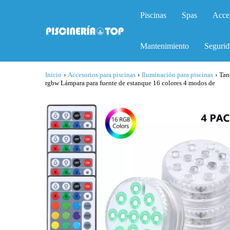
Piscinas
Spas
Acce
Mantenimiento
Segurid
Inicio
›
Accesorios para piscinas
›
Iluminación para piscinas
›
Tan
rgbw Lámpara para fuente de estanque 16 colores 4 modos de