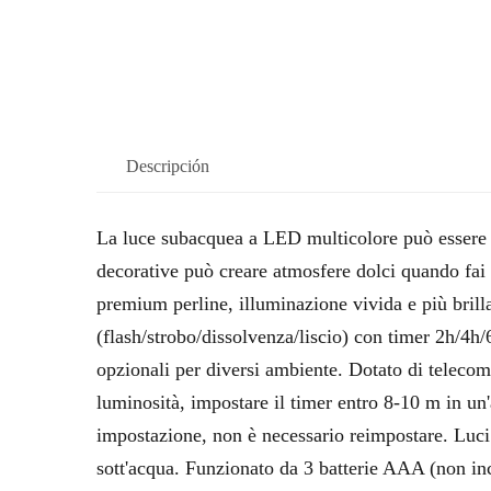
Descripción
La luce subacquea a LED multicolore può essere a
decorative può creare atmosfere dolci quando fa
premium perline, illuminazione vivida e più brill
(flash/strobo/dissolvenza/liscio) con timer 2h/4h/
opzionali per diversi ambiente. Dotato di teleco
luminosità, impostare il timer entro 8-10 m in un
impostazione, non è necessario reimpostare. Luc
sott'acqua. Funzionato da 3 batterie AAA (non incl