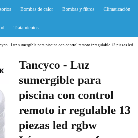
sorios
Bombas de calor
Bombas y filtros
Climatización
ad
Tratamientos
cyco - Luz sumergible para piscina con control remoto ir regulable 13 piezas led
Tancyco - Luz
sumergible para
piscina con control
remoto ir regulable 13
piezas led rgbw