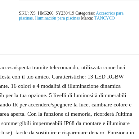
SKU:
XS_HM6266_SY230419
Categorías:
Accesorios para
piscinas
,
Iluminación para piscinas
Marca:
TANCYCO
ccesa/spenta tramite telecomando, utilizzata come luci
i festa con il tuo amico. Caratteristiche: 13 LED RGBW
ante. 16 colori e 4 modalità di illuminazione dinamica
6h per la tua opzione. 5 livelli di luminosità dimmerabili
mando IR per accendere/spegnere la luce, cambiare colore e
'area aperta. Con la funzione di memoria, ricorderà l'ultima
i sommergibili impermeabili IP68 da montare e illuminare
use), facile da sostituire e risparmiare denaro. Funziona in