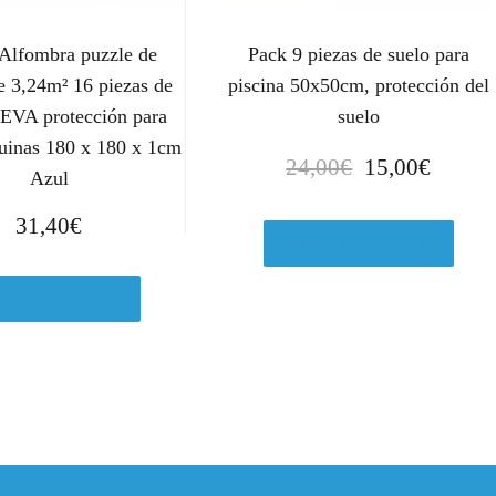
Alfombra puzzle de
Pack 9 piezas de suelo para
e 3,24m² 16 piezas de
piscina 50x50cm, protección del
EVA protección para
suelo
uinas 180 x 180 x 1cm
E
E
24,00
€
15,00
€
Azul
l
l
p
p
31,40
€
r
r
Ver en Leroymerlin.es
e
e
c
c
 en Manomano.es
i
i
o
o
o
a
r
c
i
t
g
u
i
a